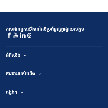
តាមដានពួកយើងនៅលើប្រព័ន្ធផ្សព្វផ្សាយសង្គម
អំពីយើង
ការងាររបស់យើង
ផ្សេងៗ