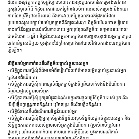
ដល់ការអនុវត្តកាតព្វកិច្ចផ្លូវច្បាប់ចំពោះការអនុវត្តឯកសារនៃគម្រោងទៅកាន់
អ្នកផ្តល់មូលនិធិ ក៏ដូចជាការវាយតម្លៃនៃផលប៉ះពាល់របស់គម្រោង និងគុណ
ភាពនៃ
កម្មវិធី
(ផលប៉ះពាល់ និងការវាយតម្លៃគុណភាពក៏ផ្អែកលើផល
ប្រយោជន៍ស្របច្បាប់របស់អ្នកត្រួតពិនិត្យផងដែរ)។ ទិន្នន័យដែលបានរៀបរាប់
ខាងលើនឹងត្រូវបានដំណើរការដោយ
អ្នកគ្រប់គ្រងទិន្នន័យ
សម្រាប់រយៈពេល
ជា
អតិបរមា
5
ឆ្នាំ។ ទិន្នន័យរបស់អ្នកអាចត្រូវបានបញ្ជូនបន្តដោយអ្នក
គ្រប់គ្រង
ទៅកាន់ម្ចាស់ជំនួយ ឬអង្គការដៃគូនៃគម្រោង
នៅពេលដែលការងារ
នេះត្រូវបាន
ធ្វើឡើង។
សិទ្ធិរបស់អ្នកទាក់ទងនឹងទិន្នន័យផ្ទាល់ខ្លួនរបស់អ្នក
•
សិទ្ធិក្នុងការស្នើសុំព័ត៌មានអំពីរបៀបដែលព័ត៌មានលម្អិតផ្ទាល់ខ្លួនរបស់អ្នក
ត្រូវបានដំណើរការ
•
សិទ្ធិក្នុងការស្នើសុំការពន្យល់ពី
អ្នកគ្រប់គ្រងទិន្នន័យ
ទាក់ទងនឹងដំណើរការ
ទិន្នន័យផ្ទាល់ខ្លួនរបស់អ្នក
•
សិទ្ធិក្នុងការស្នើសុំ
អ្នកគ្រប់គ្រង
ន្នន័យក្នុង
ការចូលប្រើទិន្នន័យរបស់អ្នក និង
ទិ
ដើម្បីធ្វើ
បច្ចុប្បន្នភាព
ទិន្នន័យ
ឬកែតម្រូវ និង
រឹតបន្តឹងទិន្នន័យ
•
សិទ្ធិជំទាស់នឹងដំណើរការទិន្នន័យរបស់អ្នក
•
សិទ្ធិក្នុងការស្នើសុំឱ្យអ្នក
គ្រប់គ្រងទិន្នន័យ
លុបទិន្នន័យផ្ទាល់ខ្លួនរបស់អ្នក និង
សិទ្ធិក្នុងការដកការយល់ព្រមរបស់អ្នកក្នុងដំណើរការ (ប្រសិនបើត្រូវបាន
ផ្តល់ឱ្យ) នៅពេលណាក៏បាន តាមរយៈការផ្ញើអ៊ីមែល ឬ
ឯកសារ
ទៅកាន់
អាសយដ្ឋានទំនាក់ទំនងរបស់អ្នក
គ្រប់គ្រងទិន្នន័យ
។