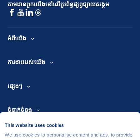
តាមដានពួកយើងនៅលើប្រព័ន្ធផ្សព្វផ្សាយសង្គម
អំពីយើង
ការងាររបស់យើង
ផ្សេងៗ
ទំនាក់ទំនង
This website uses cookies
We use cookies to personalise content and ads, to provide
©
People in Need
, Šafaříkova 635/24, 120 00 Praha 2 Czech Republic