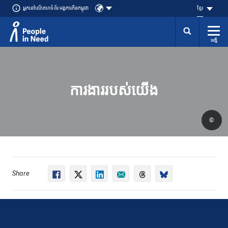
អ្នក​នៅ​លើ​គេហទំព័រ អង្គការភីនកម្ពុជា
ខ្មែរ
បញ្ជី
Přeskočit na obsah
ការងាររបស់យើង
©
Share